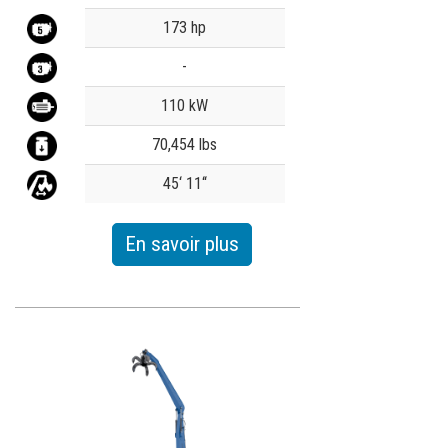
Commande de brochures
Value
173 hp
Merchandising
-
Carrière
110 kW
Inscription à la newsletter
70,454 lbs
45‘ 11‘‘
En savoir plus