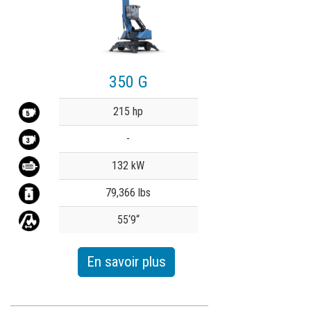
350 G
Value
215 hp
-
132 kW
79,366 lbs
55‘9‘‘
En savoir plus