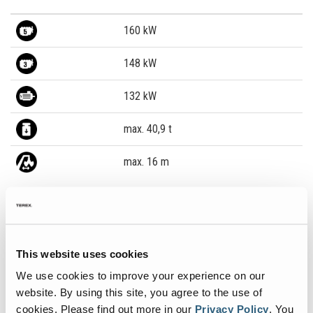
160 kW
148 kW
132 kW
max. 40,9 t
max. 16 m
MHL355
Stabilité accrue
This website uses cookies
We use cookies to improve your experience on our
website. By using this site, you agree to the use of
Notre modèle MHL355 allie les avantages du modèle MHL350 et
cookies.
Please find out more in our
Privacy Policy
.
You