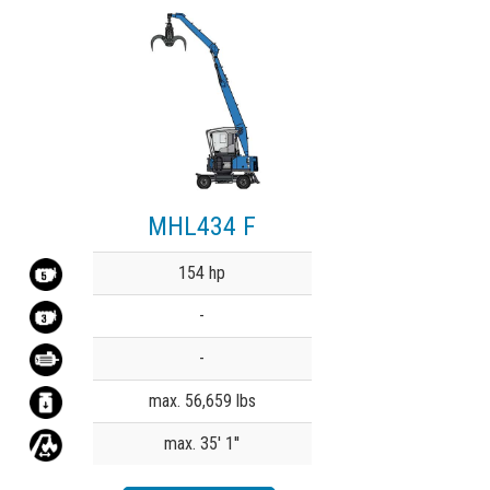
MHL434 F
Value
154 hp
-
-
max. 56,659 lbs
max. 35' 1''