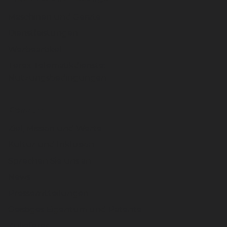
Maschinen und Geräte
Dienstleistungen
Werbeartikel
Terex Telematikdienste:
Nutzungsbedingungen
Konzern
Ziel, Mission und Werte
Kultur und Inklusion
Sprechen Sie uns an
News
Pressemitteilungen
Geistiges Eigentum und Patente
Zulieferer