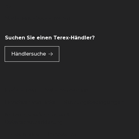
Karriere
Stellenangebote ansehen
Suchen Sie einen Terex-Händler?
Händlersuche
Präferenzen
Seitenverzeichnis
Einrichten von Links
Nutzungsbedingungen
Nutzungsbedingungen &
Datenschutzerklärung
Cookie Notice
Impressum