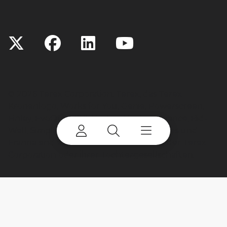
©
2026 Terex Corporation. Terex, das Terex
Kronenlogo, Works for You, Genie, Powerscreen,
Finlay, EvoQuip, CBI, Ecotec, Fuchs, Advance, Bid-
Well, Simplicity, Cedarapids, Canica, Jaques und
Franna sind eigene bzw. Lizenzmarken der Terex
Corporation oder ihrer Tochtergesellschaften.