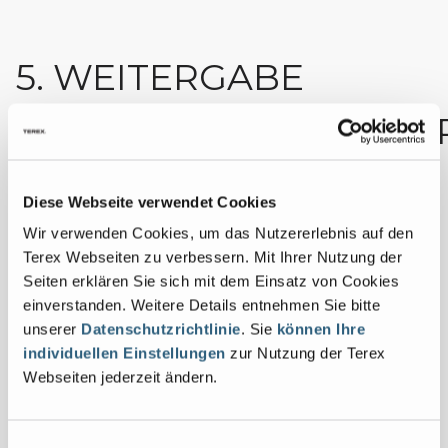
5. WEITERGABE
PERSONENBEZOGENE
DATEN
Diese Webseite verwendet Cookies
Wir verwenden Cookies, um das Nutzererlebnis auf den
Unter Umständen können einige der gesammelten
Terex Webseiten zu verbessern. Mit Ihrer Nutzung der
Daten auch außerhalb der Europäischen Union
Seiten erklären Sie sich mit dem Einsatz von Cookies
von Facebook Inc. mit Sitz in den USA verarbeitet
einverstanden. Weitere Details entnehmen Sie bitte
werden. Facebook Inc. ist gemäß dem EU-US-
unserer
Datenschutzrichtlinie
. Sie
können Ihre
Datenschutzabkommen zertifiziert und zur
individuellen Einstellungen
zur Nutzung der Terex
Einhaltung des europäischen Datenschutzrechts
Webseiten jederzeit ändern.
verpflichtet.
Wir geben keine personenbezogenen Daten