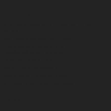
Nachhaltigkeit
Produktinnovationen und Lösungen für die
Kunden
Nachhaltige betriebliche Prozesse
Teammitgliederbeteiligung und
Gesellschaftliches Engagement
Unternehmensführung
Verbot moderner Sklaverei
Kalifornische Transparenzpolitik
European Union REACH Regulation
Investoren