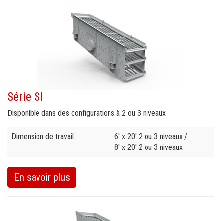
Convoyeurs sur roues
Crible fixe
Série SI
Disponible dans des configurations à 2 ou 3 niveaux
Specification
Value
Dimension de travail
6' x 20' 2 ou 3 niveaux /
8' x 20' 2 ou 3 niveaux
En savoir plus