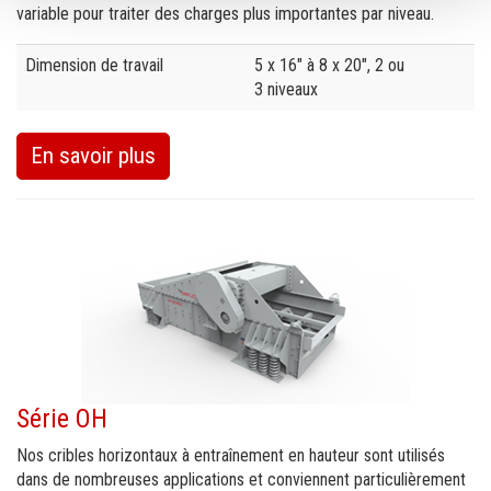
variable pour traiter des charges plus importantes par niveau.
Specification
Value
Dimension de travail
5 x 16" à 8 x 20", 2 ou
3 niveaux
En savoir plus
Série OH
Nos cribles horizontaux à entraînement en hauteur sont utilisés
dans de nombreuses applications et conviennent particulièrement