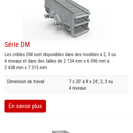
Série DM
Les cribles DM sont disponibles dans des modèles à 2, 3 ou
4 niveaux et dans des tailles de 2 134 mm x 6 096 mm à
2 438 mm x 7 315 mm.
Specification
Value
Dimension de travail
7 x 20’ à 8 x 24’, 2, 3 ou
4 niveaux
En savoir plus