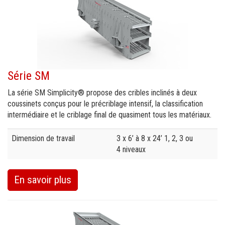
Série SM
La série SM Simplicity® propose des cribles inclinés à deux
coussinets conçus pour le précriblage intensif, la classification
intermédiaire et le criblage final de quasiment tous les matériaux.
Specification
Value
Dimension de travail
3 x 6’ à 8 x 24’ 1, 2, 3 ou
4 niveaux
En savoir plus