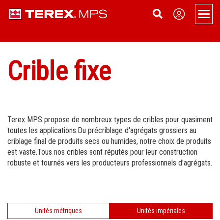
Men
Produits
Crible fixe
Vue d'ensemble
Support
Mobile
Applications
À propos
Concasseur à mâchoires mobile
Fixe
Pièces de rechange et d'usure
Actualités
Nous contacter
Terex MPS propose de nombreux types de cribles pour quasiment
toutes les applications.Du précriblage d'agrégats grossiers au
Concasseur à cône mobile
Concasseur à mâchoires fixe
Sur chenilles
Service
Devenir concessionnaire
criblage final de produits secs ou humides, notre choix de produits
est vaste.Tous nos cribles sont réputés pour leur construction
Concasseur HSI mobile
Concasseur à cône fixe
Concasseur à mâchoires sur chenilles
Élimination des poussières Aquamist
Se connecter en tant que concessionnaire
Evénements
robuste et tournés vers les producteurs professionnels d'agrégats.
Concasseur VSI mobile
Concasseur HSI fixe
Concasseur à cône sur chenilles
Terex Financial Services
Histoire de la société
Crible mobile
Concasseur VSI fixe
Convoyeurs sur chenilles
Carrières
Unités métriques
Unités impériales