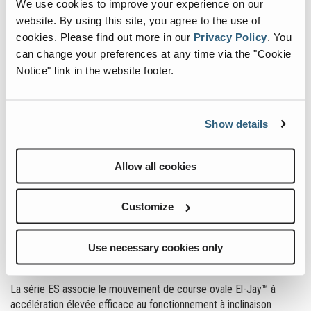
We use cookies to improve your experience on our
website. By using this site, you agree to the use of
cookies.
Please find out more in our
Privacy Policy
.
You
can change your preferences at any time via the "Cookie
Notice" link in the website footer.
Série FM
Show details
La série FM propose des unités de 6' x 12' à 6' x 18' à 1 ou
2 niveaux
Allow all cookies
Specification
Value
Dimension de travail
6 x 12' à 6 x 18' 1 ou 2 niveaux
Customize
En savoir plus
Use necessary cookies only
Série ES
La série ES associe le mouvement de course ovale El-Jay™ à
accélération élevée efficace au fonctionnement à inclinaison