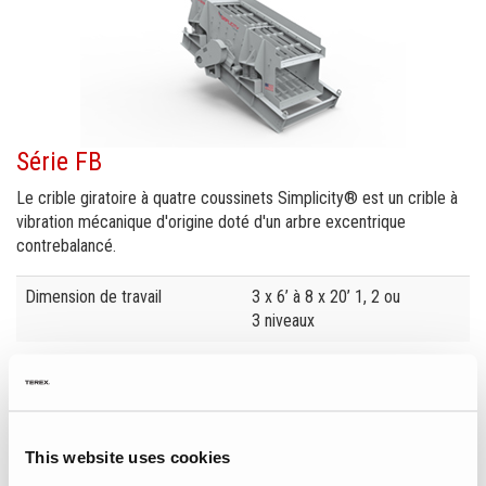
Série FB
Le crible giratoire à quatre coussinets Simplicity® est un crible à
vibration mécanique d'origine doté d'un arbre excentrique
contrebalancé.
Specification
Value
Dimension de travail
3 x 6’ à 8 x 20’ 1, 2 ou
3 niveaux
En savoir plus
This website uses cookies