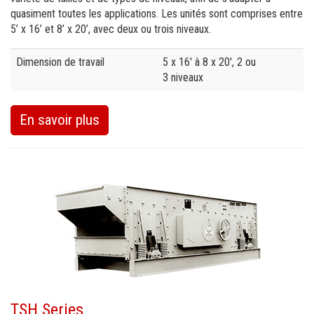
quasiment toutes les applications. Les unités sont comprises entre
5’ x 16’ et 8’ x 20’, avec deux ou trois niveaux.
Specification
Value
Dimension de travail
5 x 16' à 8 x 20', 2 ou
3 niveaux
En savoir plus
TSH Series