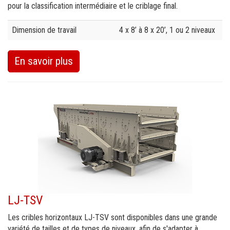
pour la classification intermédiaire et le criblage final.
Specification
Value
Dimension de travail
4 x 8’ à 8 x 20’, 1 ou 2 niveaux
En savoir plus
LJ-TSV
Les cribles horizontaux LJ-TSV sont disponibles dans une grande
variété de tailles et de types de niveaux, afin de s'adapter à