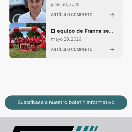
Largillier para impulsar el
junio 30, 2026
crecimiento en
ARTÍCULO COMPLETO
Norteamérica
El equipo de Franna se
vuelca con YoungCare
mayo 29, 2026
ARTÍCULO COMPLETO
Suscríbase a nuestro boletín informativo