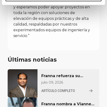
plenamente con nuestros propios valores,
y esperamos poder apoyar proyectos en
toda la región con soluciones de
elevación de equipos prácticas y de alta
calidad, respaldadas por nuestros
experimentados equipos de ingeniería y
servicio.”
Últimas noticias
Franna refuerza su
presencia en Oriente
julio 09, 2026
Medio con el
ARTÍCULO COMPLETO
nombramiento de un
responsable regional de
Franna nombra a Vianney
ventas