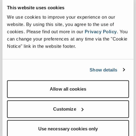
Tanzania es un mercado importante y en
This website uses cookies
crecimiento, en particular en los sectores
We use cookies to improve your experience on our
de la minería y las infraestructuras, y el
website. By using this site, you agree to the use of
profundo conocimiento de Epsom de la
cookies.
Please find out more in our
Privacy Policy
.
You
industria local, combinado con su
can change your preferences at any time via the "Cookie
experiencia en ingeniería y su
Notice" link in the website footer.
compromiso con la seguridad y la
fiabilidad, hacen de ellos una excelente
opción para apoyar a nuestros clientes en
Show details
la región.”
Harish Patel, Director de Epsom Limited
Allow all cookies
añadió, “Estamos orgullosos de trabajar
con Franna y presentar sus grúas pick-
and-carry reconocidas mundialmente a
Customize
clientes de toda Tanzania. La reputación
de Franna en cuanto a seguridad,
Use necessary cookies only
fiabilidad y rendimiento coincide