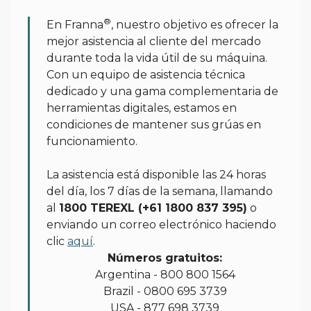
Asistencia sobre
productos
®
En Franna
, nuestro objetivo es ofrecer la
mejor asistencia al cliente del mercado
durante toda la vida útil de su máquina.
Con un equipo de asistencia técnica
dedicado y una gama complementaria de
herramientas digitales, estamos en
condiciones de mantener sus grúas en
funcionamiento.
La asistencia está disponible las 24 horas
del día, los 7 días de la semana, llamando
al
1800 TEREXL (+61 1800 837 395)
o
enviando un correo electrónico haciendo
clic
aquí
.
Números gratuitos:
Argentina - 800 800 1564
Brazil - 0800 695 3739
USA - 877 698 3739