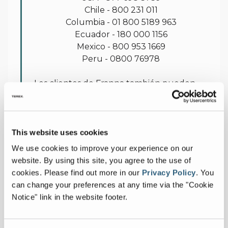
Chile - 800 231 011
Columbia - 01 800 5189 963
Ecuador - 180 000 1156
Mexico - 800 953 1669
Peru - 0800 76978
Los clientes de Franna también pueden
utilizar el portal online de Franna, que
proporciona acceso a documentos clave
de ventas, marketing y posventa. La
aplicación Terex Lift Plan es otro recurso
This website uses cookies
que se ha diseñado para simplificar el
We use cookies to improve your experience on our
proceso de selección de la grúa adecuada
website. By using this site, you agree to the use of
para realizar una elevación configurada de
cookies.
Please find out more in our
Privacy Policy
.
You
forma segura y eficiente.
can change your preferences at any time via the "Cookie
Notice" link in the website footer.