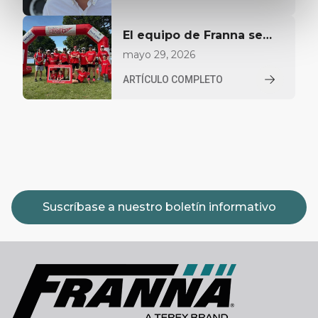
Norteamérica
El equipo de Franna se
vuelca con YoungCare
mayo 29, 2026
ARTÍCULO COMPLETO
Suscríbase a nuestro boletín informativo