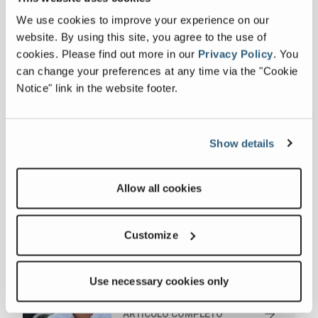
se organizó una exhibición de vehículos
We use cookies to improve your experience on our
para deleitar a los campistas, ¡y vaya si lo
website. By using this site, you agree to the use of
consiguió!
cookies.
Please find out more in our
Privacy Policy
.
You
can change your preferences at any time via the "Cookie
<
Notice" link in the website footer.
Últimas noticias
Show details
Franna refuerza su
Allow all cookies
presencia en Oriente
julio 09, 2026
Medio con el
ARTÍCULO COMPLETO
Customize
nombramiento de un
responsable regional de
Franna nombra a Vianney
ventas
Use necessary cookies only
Largillier para impulsar el
junio 30, 2026
crecimiento en
ARTÍCULO COMPLETO