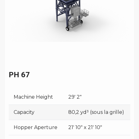
PH 67
Machine Height
29' 2"
Capacity
80,2 yd³ (sous la grille)
Hopper Aperture
21' 10" x 21' 10"