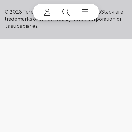
©
2026 Terex Corporation. Terex and ProStack are
trademarks of or licensed by Terex Corporation or
its subsidiaries.
My account
Already a user? Log in to access all
your apps and brands.
Login