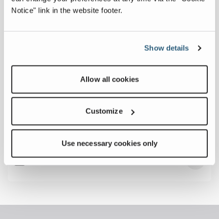
Notice" link in the website footer.
PH 75
Show details
Machine Height
31' 5"
Allow all cookies
Capacity
78.4 yd³ (sous la grille)
Customize
Hopper Aperture
24' 6"
Use necessary cookies only
ProductCompare