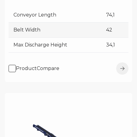
Conveyor Length
74,1
Belt Width
42
Max Discharge Height
34,1
ProductCompare