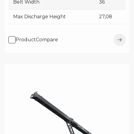
Belt Width
36
Max Discharge Height
27,08
ProductCompare