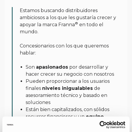
Oportunidades para
distribuidores
Estamos buscando distribuidores
ambiciosos a los que les gustaría crecer y
internacionales
®
apoyar la marca Franna
en todo el
mundo.
Concesionarios con los que queremos
hablar:
Son
apasionados
por desarrollar y
hacer crecer su negocio con nosotros
Pueden proporcionar a los usuarios
finales
niveles inigualables
de
asesoramiento técnico y basado en
soluciones
Están bien capitalizados, con sólidos
recursos financieros y un
equipo
directivo
Tienen o pueden desarrollar una