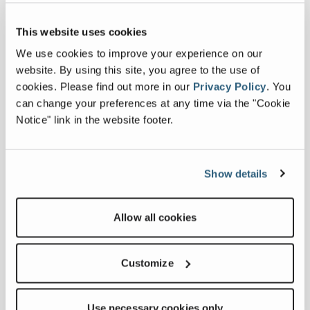
organización profesional
con
personal bien formado y cualificado
This website uses cookies
Abrazan una cultura que entiende que
We use cookies to improve your experience on our
la
satisfacción del cliente
es la clave
website. By using this site, you agree to the use of
del éxito a largo plazo
cookies.
Please find out more in our
Privacy Policy
.
You
can change your preferences at any time via the "Cookie
Si está interesado en convertirse en
Notice" link in the website footer.
distribuidor de Franna o desea obtener
más información, póngase en contacto
con el equipo mediante el siguiente
Show details
formulario
Allow all cookies
Realizar consulta al concesionario
Customize
Use necessary cookies only