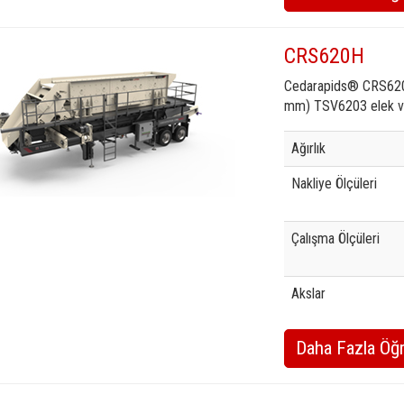
CRS620H
Cedarapids® CRS620H
mm) TSV6203 elek va
Specification
Valu
Ağırlık
Nakliye Ölçüleri
Çalışma Ölçüleri
Akslar
Daha Fazla Öğ