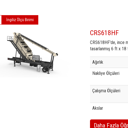
İngiliz Ölçü Birimi
CRS618HF
CRS618HF'de, ince ma
tasarlanmış 6 ft x 18 
Specification
Valu
Ağırlık
Nakliye Ölçüleri
Çalışma Ölçüleri
Akslar
Daha Fazla Öğ