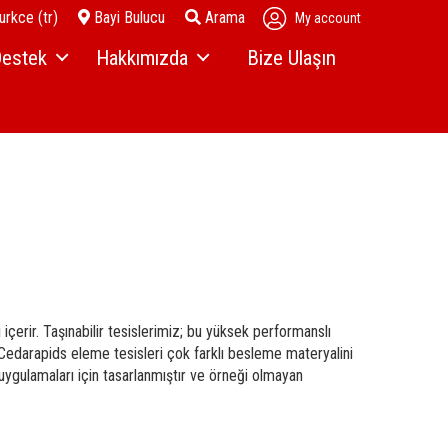
rkce (tr)
Bayi Bulucu
Arama
My account
estek
Hakkımızda
Bize Ulaşın
gulamalar
Haberler
ıcılar
dek Parçalar ve Aşınan Parçalar
Bayimiz Olun
ıcı
rvis
Etkinlikler
ı
yi Girişi
Firma Geçmişi
ı
rex Mali Hizmetleri
Kariyer
 içerir. Taşınabilir tesislerimiz; bu yüksek performanslı
 Cedarapids eleme tesisleri çok farklı besleme materyalini
ler
 uygulamaları için tasarlanmıştır ve örneği olmayan