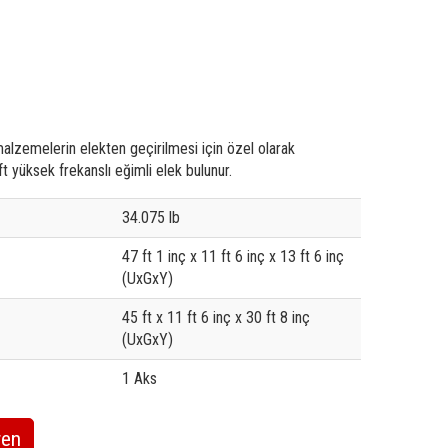
lzemelerin elekten geçirilmesi için özel olarak
ft yüksek frekanslı eğimli elek bulunur.
e
34.075 lb
47 ft 1 inç x 11 ft 6 inç x 13 ft 6 inç
(UxGxY)
45 ft x 11 ft 6 inç x 30 ft 8 inç
(UxGxY)
1 Aks
ren