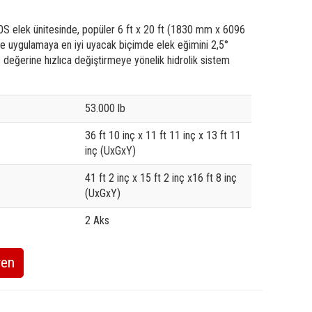
elek ünitesinde, popüler 6 ft x 20 ft (1830 mm x 6096
uygulamaya en iyi uyacak biçimde elek eğimini 2,5°
5° değerine hızlıca değiştirmeye yönelik hidrolik sistem
e
53.000 lb
36 ft 10 inç x 11 ft 11 inç x 13 ft 11
inç (UxGxY)
41 ft 2 inç x 15 ft 2 inç x16 ft 8 inç
(UxGxY)
2 Aks
ren