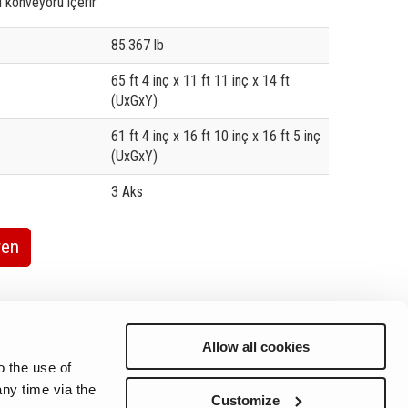
tü konveyörü içerir
e
85.367 lb
65 ft 4 inç x 11 ft 11 inç x 14 ft
(UxGxY)
61 ft 4 inç x 16 ft 10 inç x 16 ft 5 inç
(UxGxY)
3 Aks
ren
Allow all cookies
o the use of
ny time via the
Customize
ap
Linking
Terms of use
Privacy Policy
Cookie Notice