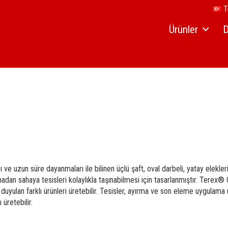
Tu
Ürünler
D
Genel Bakış
Uy
Taşınabilir
Taşınabilir Çeneli Kır
Ye
Taşınabilir Konik Kır
Sabit
Sabit Çeneli Kırıcı
Se
Taşınabilir HSI Kırıc
Sabit Konik Kırıcı
Paletli
Paletli Çeneli Kırıcı
Ba
Taşınabilir VSI Kırıc
Sabit HSI Kırıcı
Paletli Konik Kırıcı
Te
Taşınabilir Elek
Sabit VSI Kırıcı
Paletli Konveyörler
ve uzun süre dayanmaları ile bilinen üçlü şaft, oval darbeli, yatay elekleri
dan sahaya tesisleri kolaylıkla taşınabilmesi için tasarlanmıştır. Terex®
Tekerlekli Konveyör
Sabit Elek
ç duyulan farklı ürünleri üretebilir. Tesisler, ayırma ve son eleme uygulama
üretebilir.