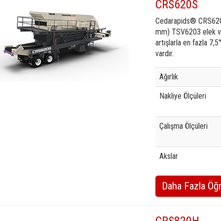
CRS620S
Cedarapids® CRS620S 
mm) TSV6203 elek ve 
artışlarla en fazla 7,
vardır.
Specification
Valu
Ağırlık
Nakliye Ölçüleri
Çalışma Ölçüleri
Akslar
Daha Fazla Öğ