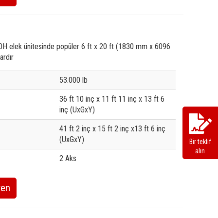
 elek ünitesinde popüler 6 ft x 20 ft (1830 mm x 6096
rdır
e
53.000 lb
36 ft 10 inç x 11 ft 11 inç x 13 ft 6
inç (UxGxY)
41 ft 2 inç x 15 ft 2 inç x13 ft 6 inç
(UxGxY)
Bir teklif
alın
2 Aks
ren