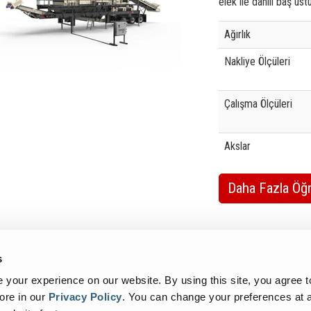
elek ile dahili baş üs
Specification
Valu
Ağırlık
Nakliye Ölçüleri
Çalışma Ölçüleri
Akslar
Daha Fazla Öğ
Sign Up For More Info
s
your experience on our website. By using this site, you agree t
ore in our
Privacy Policy
.
You can change your preferences at a
Preferences
Sitem