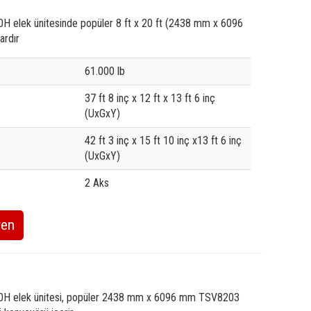
 elek ünitesinde popüler 8 ft x 20 ft (2438 mm x 6096
rdır
e
61.000 lb
37 ft 8 inç x 12 ft x 13 ft 6 inç
(UxGxY)
42 ft 3 inç x 15 ft 10 inç x13 ft 6 inç
(UxGxY)
2 Aks
ren
H elek ünitesi, popüler 2438 mm x 6096 mm TSV8203