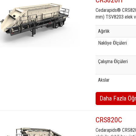
CRS820H
Cedarapids® CRS820H
mm) TSV8203 elek va
Specification
Valu
Ağırlık
Nakliye Ölçüleri
Çalışma Ölçüleri
Akslar
Daha Fazla Öğ
CRS820C
Cedarapids® CRS820