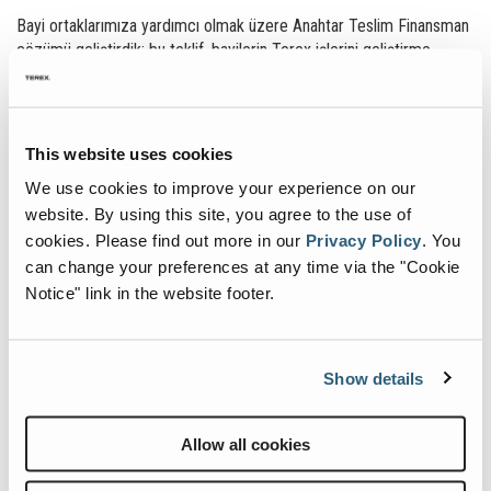
Tekerlekli Konveyörler
Sabit Elek
Bayi ortaklarımıza yardımcı olmak üzere Anahtar Teslim Finansman
çözümü geliştirdik; bu teklif, bayilerin Terex işlerini geliştirme
potansiyelini maksimuma çıkarmak üzere tasarlanmıştır.
Terex Kendi Kendine Finansman Yeteneği
Daha İyi Döner Sermaye Yönetimi
This website uses cookies
Demo Programları
Kira Satış Planları
We use cookies to improve your experience on our
Stok Programları
website. By using this site, you agree to the use of
Programlar, çeşitli finansman sağlayıcılar aracılığıyla bölgeye
cookies.
Please find out more in our
Privacy Policy
.
You
göre uygun hale getirilir.
can change your preferences at any time via the "Cookie
Notice" link in the website footer.
TFS, son kullanıcı için kapsamlı bir finans ve kiralama olanağı paketi
sunar.
İşletmenize değer katma konsepti bizim için kritik öneme sahiptir
Show details
ve bu nedenle TFS ekibi sizin için doğru çözümü oluşturmada
yardımcı olabilir.
Allow all cookies
Bu olanaklar, her müşterinin bireysel ihtiyaçlarına uygun şekilde
geliştirilebilir ve uyarlanabilir.