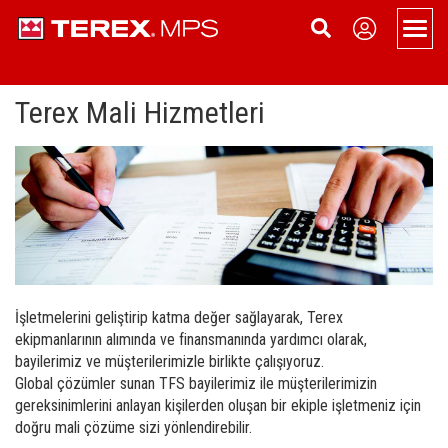
Men
Terex Mali Hizmetleri
Ürünler
Genel Bakış
Destek
Taşınabilir
Uygulamalar
Hakkımızda
Taşınabilir Çeneli Kırıcılar
Sabit
Yedek Parçalar ve Aşınan Parçalar
Haberler
Bize Ulaşın
Taşınabilir Konik Kırıcı
Sabit Çeneli Kırıcı
Paletli
Servis
Bayimiz Olun
İşletmelerini geliştirip katma değer sağlayarak, Terex
Taşınabilir HSI Kırıcı
Sabit Konik Kırıcı
Paletli Çeneli Kırıcı
Bayi Girişi
Etkinlikler
ekipmanlarının alımında ve finansmanında yardımcı olarak,
bayilerimiz ve müşterilerimizle birlikte çalışıyoruz.
Taşınabilir VSI Kırıcı
Sabit HSI Kırıcı
Paletli Konik Kırıcı
Terex Mali Hizmetleri
Firma Geçmişi
Global çözümler sunan TFS bayilerimiz ile müşterilerimizin
Taşınabilir Elek
Sabit VSI Kırıcı
Paletli Konveyörler
gereksinimlerini anlayan kişilerden oluşan bir ekiple işletmeniz için
Kariyer
doğru mali çözüme sizi yönlendirebilir.