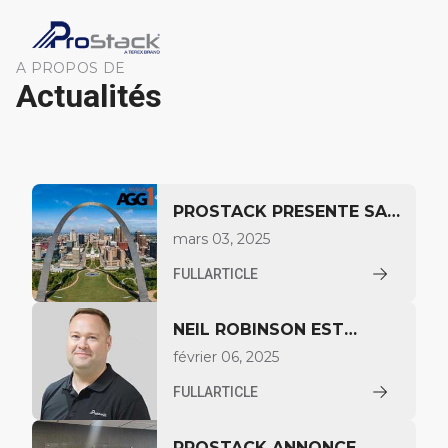
A PROPOS DE
Actualités
PROSTACK PRESENTE SA
GAMME DE PRODUITS A
mars 03, 2025
L'OCCASION DU SALON
FULLARTICLE
AGG1 A ST LOUIS
NEIL ROBINSON EST
NOMMÉ DIRECTEUR DU
février 06, 2025
SECTEUR D'ACTIVITÉ DE
FULLARTICLE
TEREX CONVEYING
SYSTEMS
PROSTACK ANNONCE