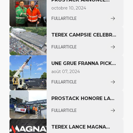
ENVIMAT COMME
octobre 10, 2024
PARTENAIRE DE
FULLARTICLE
DISTRIBUTION OFFICIEL
POUR LE BRÉSIL
TEREX CAMPSIE CELEBRE
5 ANS DE FABRICATION
FULLARTICLE
D'EQUIPEMENT PROSTACK
UNE GRUE FRANNA PICK
AND CARRY ASSEMBLE UN
août 07, 2024
CONVOYEUR
FULLARTICLE
TÉLESCOPIQUE DE 140
PIEDS DANS LE
PROSTACK HONORE LA
CONNECTICUT AUX
1000E MACHINE CHEZ
ETATS-UNIS
FULLARTICLE
TEREX CAMPSIE
TEREX LANCE MAGNA