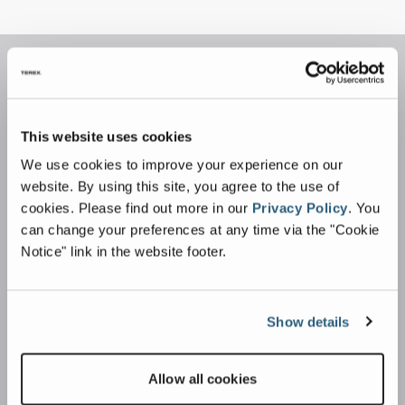
This website uses cookies
We use cookies to improve your experience on our
website. By using this site, you agree to the use of
cookies.
Please find out more in our
Privacy Policy
.
You
Produits
can change your preferences at any time via the "Cookie
Convoyeurs télescopiques
Notice" link in the website footer.
Convoyeurs à chenilles
Convoyeurs sur roues
Show details
Convoyeurs d'alimentation sur chenilles
Alimentateurs de réception en vrac
Allow all cookies
Trémies portuaires