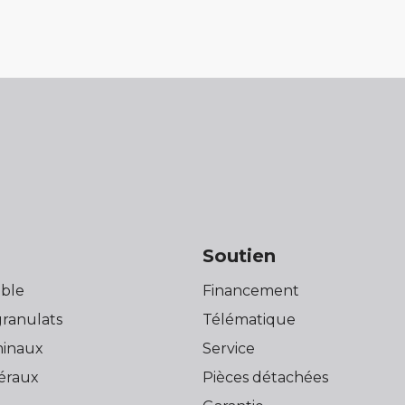
s
Soutien
ble
Financement
granulats
Télématique
minaux
Service
éraux
Pièces détachées