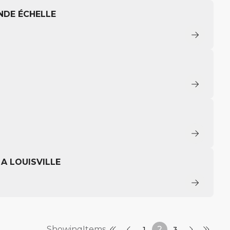
NDE ÉCHELLE
A LOUISVILLE
ShowingItems
2
1
3