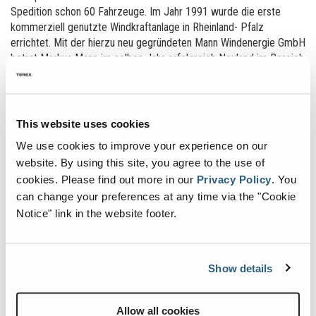
Spedition schon 60 Fahrzeuge. Im Jahr 1991 wurde die erste
kommerziell genutzte Windkraftanlage in Rheinland- Pfalz
errichtet. Mit der hierzu neu gegründeten Mann Windenergie GmbH
betrat Markus Mann im selben Jahr erfolgreich Neuland im Bereich
der erneuerbaren Energien. Schon 1994/95 errichtete die MANN
Naturenergie GmbH & Co. KG in Langenbach ein
Biomasseheizkraftwerk zur energetischen Nutzung von
Landschaftspflegeholz und anderen naturbelassenen Hölzern.
This website uses cookies
1998 begann der Einstieg in den Vertrieb von “grünem” Strom.
We use cookies to improve your experience on our
Heute verarbeitet das Unternehmen jährlich bis zu 120.000 fm
website. By using this site, you agree to the use of
Rundholz zu Verpackungsschnittholz und Pellets.
cookies.
Please find out more in our
Privacy Policy
.
You
Bei der Verarbeitung von Holz gibt es keinen Abfall: Rinde und
can change your preferences at any time via the "Cookie
Holzabfallstücke werden für die Produktion von Strom und Wärme
Notice" link in the website footer.
genutzt. Sägespäne werden zu CO2-neutralen Holz-Pellets
verarbeitet. Bereits im Jahr 2001 wurde die Firma Westerwälder
Holzpellets GmbH gegründet und die erste großtechnische
Show details
Holzpelletproduktion in Deutschland in Betrieb genommen. Dort
werden aktuell bis zu 50.000 Tonnen Pellets pro Jahr produziert.
Durch das Errichten des Sägewerkes, genannt SEO-Anlage
Allow all cookies