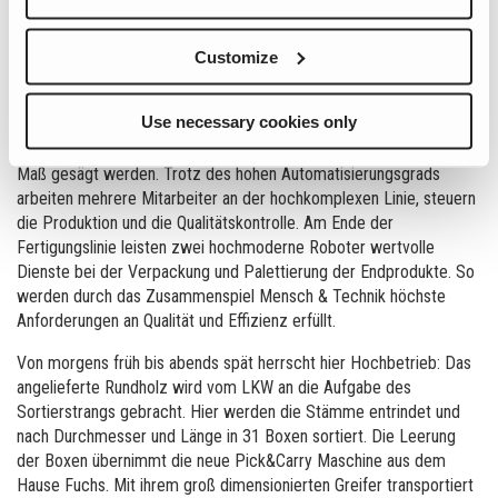
(Stofflich-Energetische-Optimierungsanlage) in den Jahren 2015 –
2017 werden nicht sägefähige Rundhölzer teilweise zu Herstellung
von Verpackungsholz verwertet. Nach dem Einschnitt wird das
Customize
Holz über die Sortieranlage geführt. Scanner und geschulte
Mitarbeiter sorgen dabei stets für die effiziente Auslastung der
Use necessary cookies only
hochmodernen Sägelinie. Das Holz kann flexibel in
Standardabmessungen oder nach individuellem Kundenwunsch auf
Maß gesägt werden. Trotz des hohen Automatisierungsgrads
arbeiten mehrere Mitarbeiter an der hochkomplexen Linie, steuern
die Produktion und die Qualitätskontrolle. Am Ende der
Fertigungslinie leisten zwei hochmoderne Roboter wertvolle
Dienste bei der Verpackung und Palettierung der Endprodukte. So
werden durch das Zusammenspiel Mensch & Technik höchste
Anforderungen an Qualität und Effizienz erfüllt.
Von morgens früh bis abends spät herrscht hier Hochbetrieb: Das
angelieferte Rundholz wird vom LKW an die Aufgabe des
Sortierstrangs gebracht. Hier werden die Stämme entrindet und
nach Durchmesser und Länge in 31 Boxen sortiert. Die Leerung
der Boxen übernimmt die neue Pick&Carry Maschine aus dem
Hause Fuchs. Mit ihrem groß dimensionierten Greifer transportiert