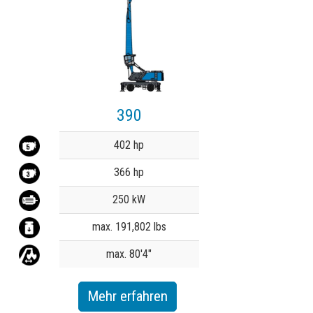
390
Value
402 hp
366 hp
250 kW
max. 191,802 lbs
max. 80'4"
Mehr erfahren