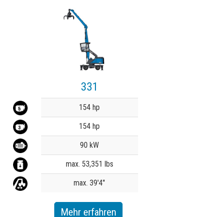
331
Value
154 hp
154 hp
90 kW
max. 53,351 lbs
max. 39'4"
Mehr erfahren