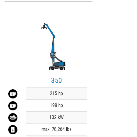
350
Value
215 hp
198 hp
132 kW
max. 78,264 lbs