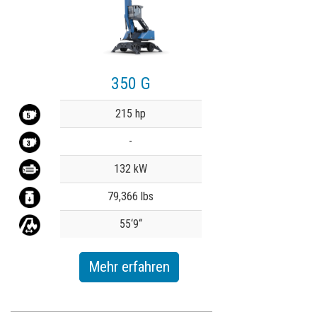
350 G
Value
215 hp
-
132 kW
79,366 lbs
55‘9‘‘
Mehr erfahren