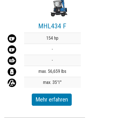
MHL434 F
Value
154 hp
-
-
max. 56,659 lbs
max. 35'1''
Mehr erfahren