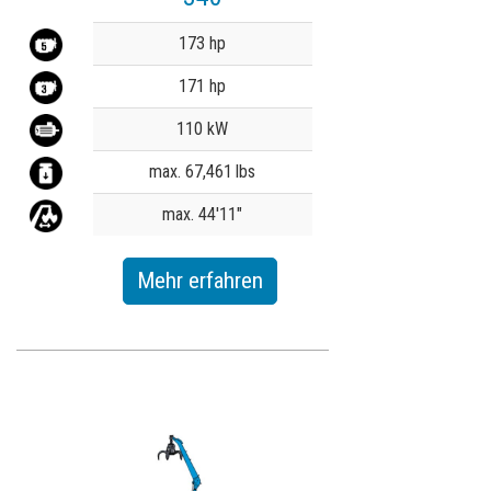
Value
173 hp
171 hp
110 kW
max. 67,461 lbs
max. 44'11"
Mehr erfahren