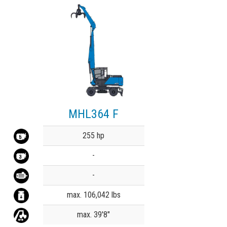
MHL364 F
Value
255 hp
-
-
max. 106,042 lbs
max. 39'8"