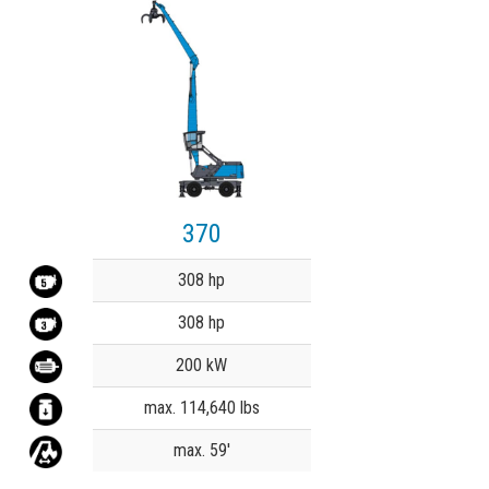
370
Value
308 hp
308 hp
200 kW
max. 114,640 lbs
max. 59'