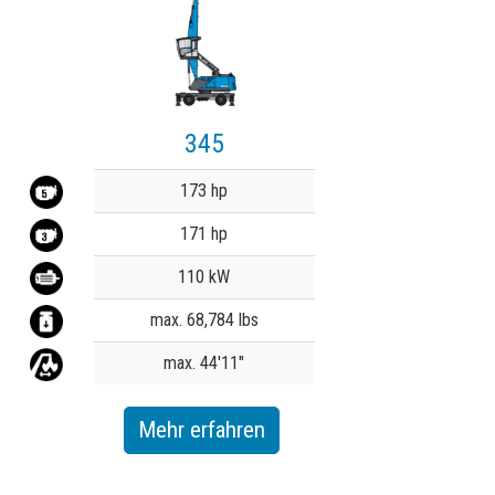
345
Value
173 hp
171 hp
110 kW
max. 68,784 lbs
max. 44'11"
Mehr erfahren