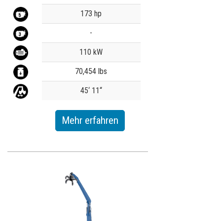
Broschürenbestellung
Value
173 hp
Merchandising
-
Karriere
110 kW
Newsletter abonnieren
70,454 lbs
45‘ 11‘‘
Mehr erfahren