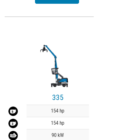
335
Value
154 hp
154 hp
90 kW