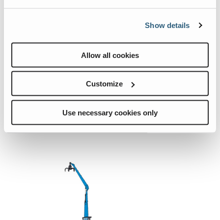
198 hp
Show details
132 kW
max. 90,169 lbs
Allow all cookies
max. 52'5"
Customize
Mehr erfahren
Use necessary cookies only