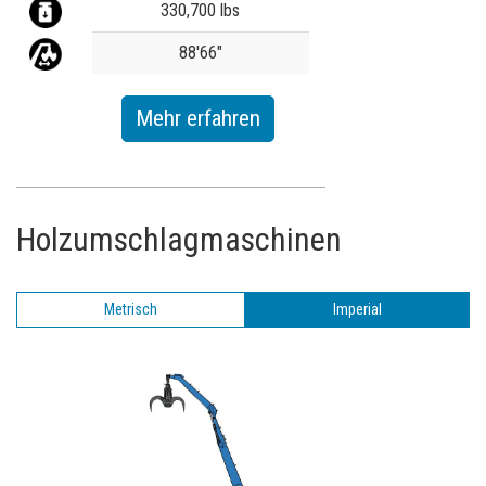
330,700 lbs
88'66"
Mehr erfahren
Holzumschlagmaschinen
Metrisch
Imperial