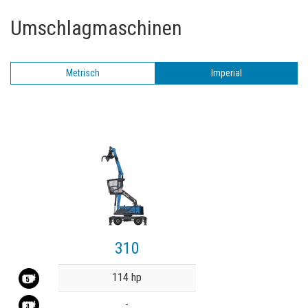
Umschlagmaschinen
Metrisch
Imperial
310
Value
114 hp
-