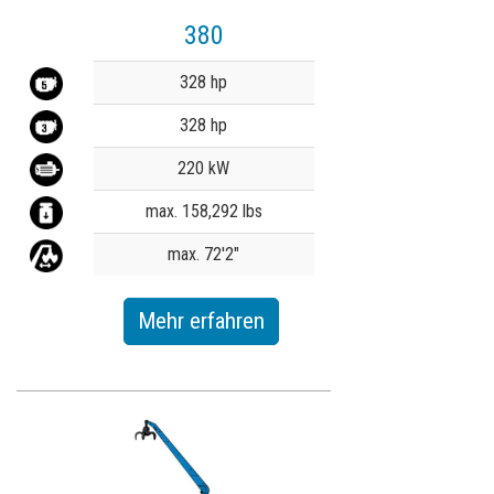
380
Value
328 hp
328 hp
220 kW
max. 158,292 lbs
max. 72'2"
Mehr erfahren