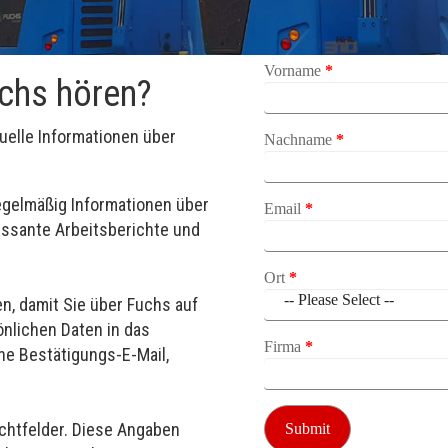
Vorname
*
chs hören?
tuelle Informationen über
Nachname
*
egelmäßig Informationen über
Email
*
essante Arbeitsberichte und
Ort
*
n, damit Sie über Fuchs auf
önlichen Daten in das
Firma
*
ne Bestätigungs-E-Mail,
ichtfelder. Diese Angaben