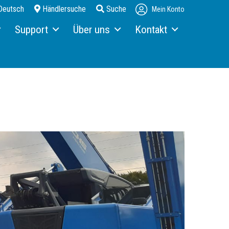
Deutsch
Händlersuche
Suche
Mein Konto
Support
Über uns
Kontakt
Service & Wartung
Über Fuchs
Ansprechpartner
Telematics
Rückblick 130 Jahre
Kontaktformular
Terex Financial Solutions
News und Termine
Anfahrt
Teile & Anbaugeräte
Broschüren
Service Pakete
Broschürenbestellung
Merchandising
Karriere
Newsletter abonnieren