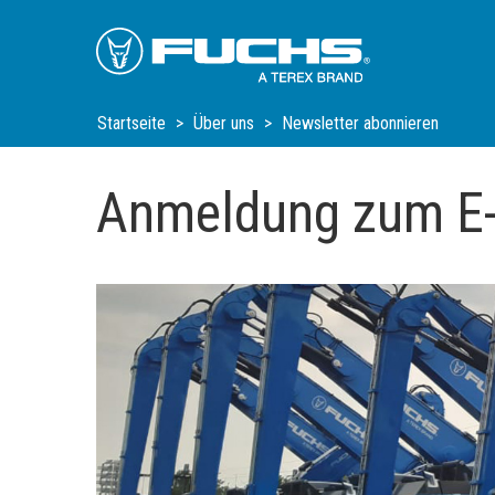
Skip
Skip
Skip
to
to
to
Main
Main
Footer
Navigation
Content
Startseite
Über uns
Newsletter abonnieren
Anmeldung zum E-