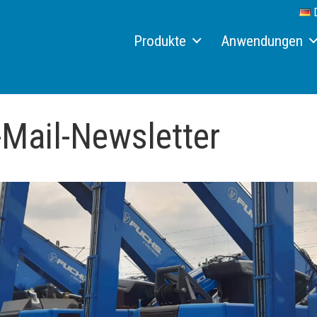
Produkte
Anwendungen
Umschlagmaschinen
Recycling
Elektroumschlagmaschinen
Schrott
Mail-Newsletter
Hydraulische Schnellwechselsysteme
Hafen
Förderbänder
Holz
Aquamist™ Staubbindungssysteme
Job Reports
Anbaugeräte
Individuelle Lösungen