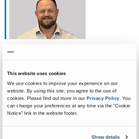
Januar 20, 2026
Fuchs ernennt neuen
Commercial General Manager
This website uses cookies
für Nordamerika
We use cookies to improve your experience on our
Fuchs®, deutscher Spezialist für den
website. By using this site, you agree to the use of
Materialumschlag, intensiviert sein Engagement auf
cookies.
Please find out more in our
Privacy Policy
.
You
dem nordamerikanischen Markt mit der Ernennung
can change your preferences at any time via the "Cookie
Notice" link in the website footer.
von John Fair zum Commercial General Manager.
Von der nordamerika
...
Show details