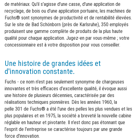
Commande de brochures
de matériaux. Qu'il s'agisse d'une casse, d'une application de
recyclage, de bois ou d'une application portuaire, les machines de
Merchandising
Fuchs® sont synonymes de productivité et de rentabilité élevées.
Sur le site de Bad Schönborn (près de Karlsruhe), 350 employés
Carrière
produisent une gamme complète de produits de la plus haute
qualité pour chaque application. Jugez-en par vous-même ; votre
Inscription à la newsletter
concessionnaire est à votre disposition pour vous conseiller.
Une histoire de grandes idées et
d'innovation constante.
Fuchs - ce nom n'est pas seulement synonyme de chargeuses
innovantes et très efficaces d'excellente qualité, il évoque aussi
une histoire de plusieurs décennies, caractérisée par des
réalisations techniques pionnières. Dès les années 1960, la
pelle 301 de Fuchs® a été l'une des pelles les plus vendues et les
plus populaires et en 1975, la société a breveté la nouvelle cabine
réglable en hauteur et pivotante. Il n'est donc pas étonnant que
l'esprit de l'entreprise se caractérise toujours par une grande
force d'innovation.