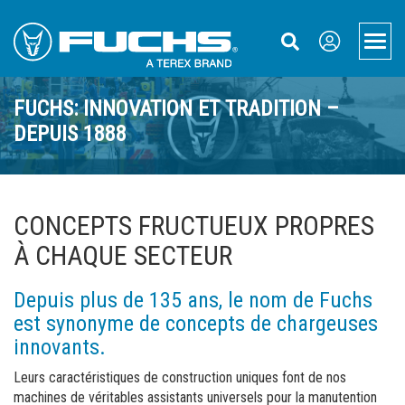
Skip
Skip
Skip
to
to
to
Men
Main
Main
Footer
Navigation
Content
Produits
FUCHS: INNOVATION ET TRADITION –
DEPUIS 1888
Machines de manutention
Applications
Machines de manutention électriques
Recyclage
Assistance
Systèmes hydrauliques de changement rapide
Ferraille
Service et maintenance
À propos de nous
CONCEPTS FRUCTUEUX PROPRES
À CHAQUE SECTEUR
Bandes transporteuses
Zones portuaires
Télématique
À propos de Fuchs
Nous contacteur
Français
Systèmes de dépoussiérage Aquamist™
Bois
Terex Financial Solutions
Retour sur les 130 dernières années
Interlocuteur
Depuis plus de 135 ans, le nom de Fuchs
est synonyme de concepts de chargeuses
Accessoires
Rapports de travail
Pièces et accessoires
Actualités et événements
Formulaire de contact
innovants.
Solutions individuelles
Service Packages
Brochures
Accès
Leurs caractéristiques de construction uniques font de nos
machines de véritables assistants universels pour la manutention