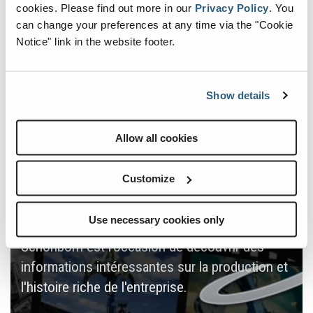
cookies.
Please find out more in our
Privacy Policy
.
You
can change your preferences at any time via the "Cookie
Le choix de se concentrer sur des concepts de
Notice" link in the website footer.
chargeuses spéciales s'avère payant et
annonce un avenir prometteur.
Show details
Allow all cookies
2013
Customize
La célébration de l'anniversaire à la mi-
Use necessary cookies only
septembre au siège de l'entreprise à Bad
Schönborn est l'occasion de découvrir des
informations intéressantes sur la production et
l'histoire riche de l'entreprise.