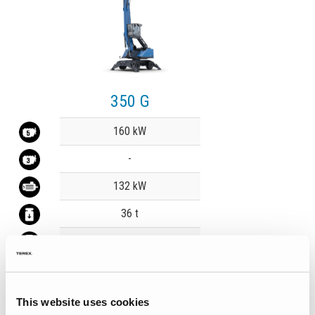
350 G
Value
160 kW
-
132 kW
36 t
17 m
En savoir plus
This website uses cookies