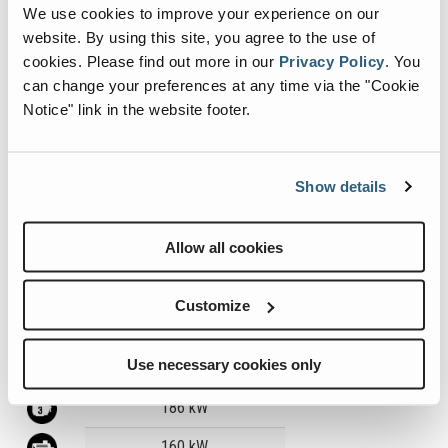
We use cookies to improve your experience on our
website. By using this site, you agree to the use of
cookies.
Please find out more in our
Privacy Policy
.
You
Unités métriques
Unités impériales
can change your preferences at any time via the "Cookie
Notice" link in the website footer.
Show details
Allow all cookies
Customize
360
Use necessary cookies only
Value
190 kW
186 kW
160 kW