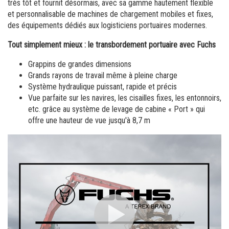
Commande de brochures
très tôt et fournit désormais, avec sa gamme hautement flexible
et personnalisable de machines de chargement mobiles et fixes,
Merchandising
des équipements dédiés aux logisticiens portuaires modernes.
Tout simplement mieux : le transbordement portuaire avec Fuchs
Carrière
Grappins de grandes dimensions
Inscription à la newsletter
Grands rayons de travail même à pleine charge
Système hydraulique puissant, rapide et précis
Vue parfaite sur les navires, les cisailles fixes, les entonnoirs,
etc. grâce au système de levage de cabine « Port » qui
offre une hauteur de vue jusqu'à 8,7 m
Veuillez activer les cookies de marketing pour cette fonction