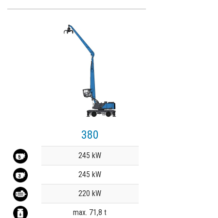
380
Value
245 kW
245 kW
220 kW
max. 71,8 t