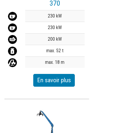
370
Value
230 kW
230 kW
200 kW
max. 52 t
max. 18 m
En savoir plus