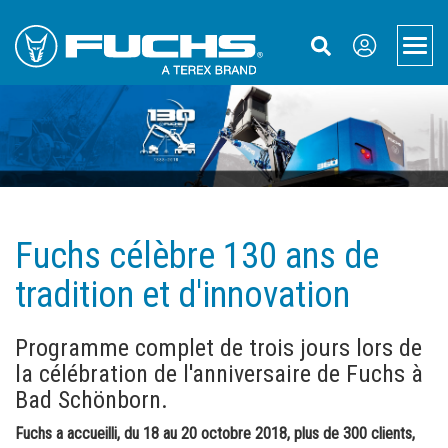
Skip
Skip
Skip
to
to
to
Men
Main
Main
Footer
Navigation
Content
Produits
Machines de manutention
Applications
Machines de manutention électriques
Recyclage
Assistance
Systèmes hydrauliques de changement rapide
Ferraille
Service et maintenance
À propos de nous
Fuchs célèbre 130 ans de
Bandes transporteuses
Zones portuaires
Télématique
À propos de Fuchs
Nous contacteur
tradition et d'innovation
Français
Systèmes de dépoussiérage Aquamist™
Bois
Terex Financial Solutions
Retour sur les 130 dernières années
Interlocuteur
Programme complet de trois jours lors de
Accessoires
Rapports de travail
Pièces et accessoires
Actualités et événements
Formulaire de contact
la célébration de l'anniversaire de Fuchs à
Bad Schönborn.
Solutions individuelles
Service Packages
Brochures
Accès
Fuchs a accueilli, du 18 au 20 octobre 2018, plus de 300 clients,