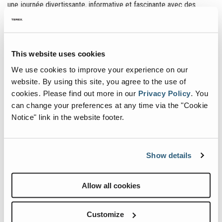
une journée divertissante, informative et fascinante avec des
visites d'usine exclusives, des démonstrations de machines et un
vaste programme pour les enfants.
Dominik Vierkotten, directeur général de Fuchs, a déclaré : « La
This website uses cookies
célébration de notre 130e anniversaire a été un événement très
important dans l'optique de resserrer encore les liens étroits avec
We use cookies to improve your experience on our
nos concessionnaires et clients, de présenter nos dernières
website. By using this site, you agree to the use of
nouveautés et, bien évidemment, de simplement faire la fête
cookies.
Please find out more in our
Privacy Policy
.
You
ensemble. Toutes nos équipes de marketing, de vente, d'après-
can change your preferences at any time via the "Cookie
vente, de technologie et d'ingénierie étaient sur place pour donner
Notice" link in the website footer.
à nos visiteurs la possibilité d'échanger des idées avec les bons
interlocuteurs dans chaque domaine. Un grand merci à toute
l'équipe de Fuchs pour son engagement indéfectible, qui a fait de
l'événement un véritable succès. »
Show details
Allow all cookies
Social Media
Customize