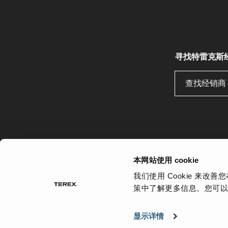
供应商
寻找特雷克斯
招贤纳士
查看职位空缺
查找经销商
优先
网站地图
链接
使用条款
特雷克斯隐私政策
本网站使用 cookie
我们使用 Cookie 来改
©
2026 特雷克斯公司。特雷克斯、特雷克斯皇冠设计、Works
策中了解更多信息。您可
Powerscreen、芬蕾、EvoQuip、CBI、Ecotec、福斯、先进、
Cedarapids、Canica、Jaques 和 Franna 是特
显示详情
标。