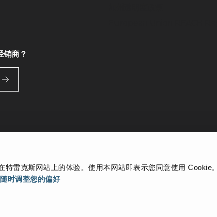
加州透明度政策
European Union REACH Reg
经销商？
Cookie Notice
可访问性声明
善您在特雷克斯网站上的体验。使用本网站即表示您同意使用 Cookie
 For You、吉尼、
以
随时调整您的偏好
Bid-Well、Simplicity、
雷克斯公司或其子公司的商标或者许可的商