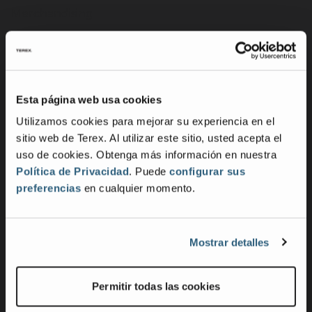
Merchandising
Terex Telematics - Condiciones de uso
Empresa
Esta página web usa cookies
Objetivo, misión y valores
Utilizamos cookies para mejorar su experiencia en el
Cultura e inclusión
sitio web de Terex. Al utilizar este sitio, usted acepta el
Contacto
uso de cookies. Obtenga más información en nuestra
Política de Privacidad
. Puede
configurar sus
Novedades
preferencias
en cualquier momento.
Comunicados de prensa
Propiedad intelectual y patentes
Proveedores
Mostrar detalles
Sostenibilidad
Permitir todas las cookies
Innovación de productos y soluciones para el