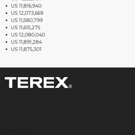
US 11,816,940
US 12,073,669
US 11,580,799
US 11,615,275
US 12,080,040
US 11,891,284
US 11,875,301
Productos y soluciones
Equipos
Servicios