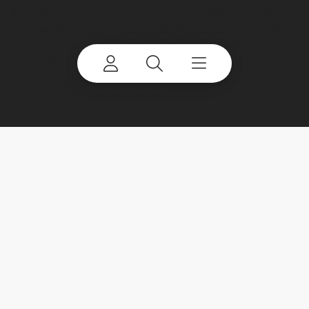
©
2026 Terex Corporation. Terex, el diseño de la
corona, Works For You, Genie, Powerscreen, Finlay,
EvoQuip, CBI, Ecotec, Fuchs, Advance, Bid-Well,
Simplicity, Cedarapids, Canica, Jaques y Franna son
marcas registradas o con licencia de Terex
Corporation o de sus filiales.
My account
Already a user? Log in to access all
your apps and brands.
Login