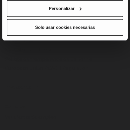
cliente
Personalizar
Operaciones responsables
Compromiso de los miembros del equipo y
Solo usar cookies necesarias
compromiso comunitario
Gobernanza
Esclavitud moderna
Política de transparencia de California
European Union REACH Regulation
Inversores
Carreras
Ver ofertas de empleo