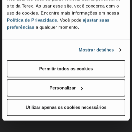
site da Terex. Ao usar esse site, você concorda com o
uso de cookies. Encontre mais informações em nossa
Sustentabilidade
Política de Privacidade
. Você pode
ajustar suas
preferências
a qualquer momento.
Inovação de produtos e soluções para clientes
Operações responsáveis
Engajamento de colaboradores e comunidade
Mostrar detalhes
Governança
Trabalho escravo contemporâneo
Permitir todos os cookies
Lei de Transparência da Califórnia
European Union REACH Regulation
Personalizar
Investidores
Utilizar apenas os cookies necessários
Carreiras