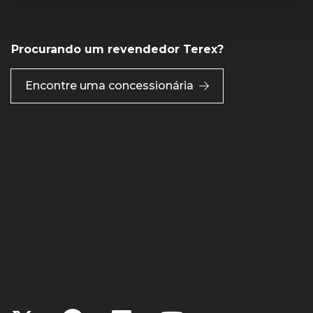
Veja vagas de emprego
Procurando um revendedor Terex?
Encontre uma concessionária
Preferences
Sitemap
Links
Termos de uso
A POLÍTICA DE PRIVACIDADE DA TEREX
Cookie Notice
Declaração de acessibilidade