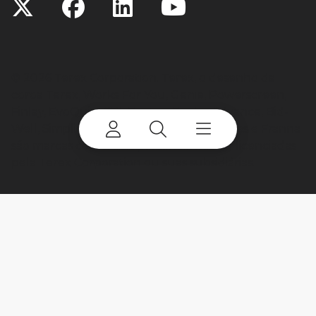
©
2026 Terex Corporation. Terex, o desenho da
coroa Terex, Works For You, Genie, Powerscreen,
Finlay, EvoQuip, CBI, Ecotec, Fuchs, Advance, Bid-
Well, Simplicity, Cedarapids, Canica, Jaques e Franna
são marcas comerciais pertencentes ou licenciadas
pela Terex Corporation ou suas subsidiárias.
My account
Already a user? Log in to access all