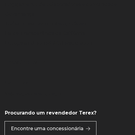
Engajamento de colaboradores e comunidade
Governança
Trabalho escravo contemporâneo
Lei de Transparência da Califórnia
European Union REACH Regulation
Investidores
Carreiras
Veja vagas de emprego
Procurando um revendedor Terex?
Encontre uma concessionária