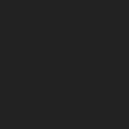
Serviços
Produtos de marca
Telemática da Terex - Termos de Uso
Empresa
Propósito, missão e valores
Cultura e Inclusãoe
Fale conosco
Notícias
Comunicados de imprensa
Sustentabilidade
Inovação de produtos e soluções para clientes
Operações responsáveis