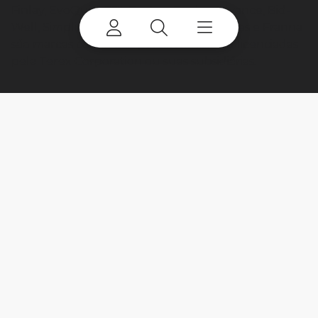
Finlay, EvoQuip, CBI, Ecotec, Fuchs, Advance, Bid-
Well, Simplicity, Cedarapids, Canica, Jaques e Franna
são marcas comerciais pertencentes ou licenciadas
pela Terex Corporation ou suas subsidiárias.
My account
Already a user? Log in to access all
your apps and brands.
Login