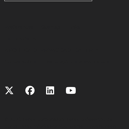
Preferences
Sitemap
Links
Termos de uso
A POLÍTICA DE PRIVACIDADE DA TEREX
Cookie Notice
Declaração de acessibilidade
©
2026 Terex Corporation. Terex, o desenho da
coroa Terex, Works For You, Genie, Powerscreen,