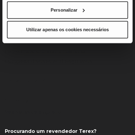
Inovação de produtos e soluções para clientes
Personalizar
Operações responsáveis
Engajamento de colaboradores e comunidade
Utilizar apenas os cookies necessários
Governança
Trabalho escravo contemporâneo
Lei de Transparência da Califórnia
European Union REACH Regulation
Investidores
Carreiras
Veja vagas de emprego
Procurando um revendedor Terex?