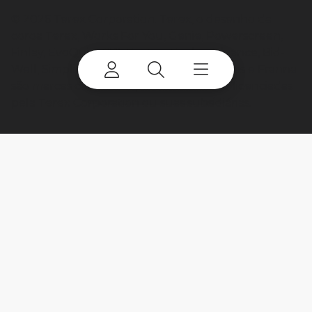
©
2026 Terex Corporation. Terex, o desenho da
coroa Terex, Works For You, Genie, Powerscreen,
Finlay, EvoQuip, CBI, Ecotec, Fuchs, Advance, Bid-
Well, Simplicity, Cedarapids, Canica, Jaques e Franna
são marcas comerciais pertencentes ou licenciadas
pela Terex Corporation ou suas subsidiárias.
My account
Already a user? Log in to access all
your apps and brands.
Login