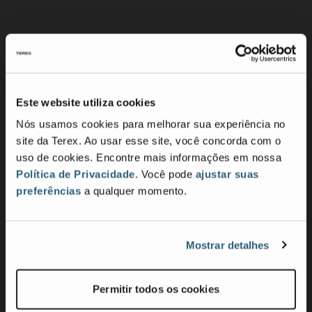
Equipamentos
Serviços
Produtos de marca
Telemática da Terex - Termos de Uso
Este website utiliza cookies
Nós usamos cookies para melhorar sua experiência no
Empresa
site da Terex. Ao usar esse site, você concorda com o
uso de cookies. Encontre mais informações em nossa
Propósito, missão e valores
Política de Privacidade
. Você pode
ajustar suas
Cultura e Inclusãoe
preferências
a qualquer momento.
Fale conosco
Notícias
Mostrar detalhes
Comunicados de imprensa
Permitir todos os cookies
Sustentabilidade